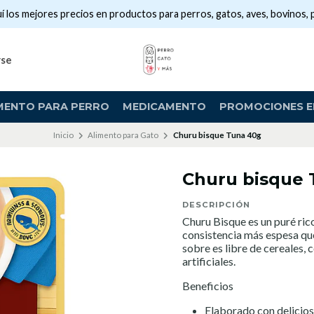
í los mejores precios en productos para perros, gatos, aves, bovinos, 
rse
MENTO PARA PERRO
MEDICAMENTO
PROMOCIONES EN
Inicio
Alimento para Gato
Churu bisque Tuna 40g
Churu bisque 
DESCRIPCIÓN
Churu Bisque es un puré ri
consistencia más espesa qu
sobre es libre de cereales,
artificiales.
Beneficios
Elaborado con delicioso