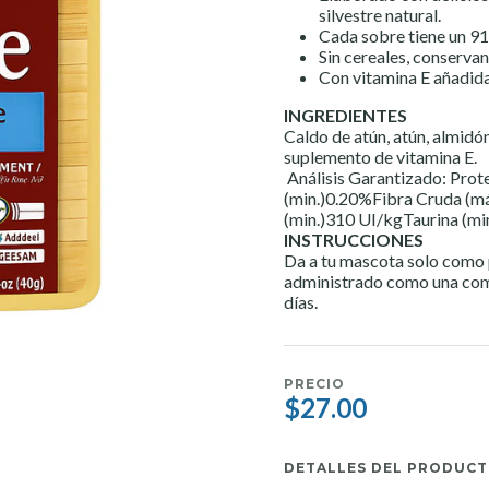
silvestre natural.
Cada sobre tiene un 91
Sin cereales, conservan
Con vitamina E añadida
INGREDIENTES
Caldo de atún, atún, almidó
suplemento de vitamina E.
Análisis Garantizado: Pro
(min.)0.20%Fibra Cruda (
(min.)310 UI/kgTaurina (mi
INSTRUCCIONES
Da a tu mascota solo como 
administrado como una comi
días.
PRECIO
$27.00
DETALLES DEL PRODUC