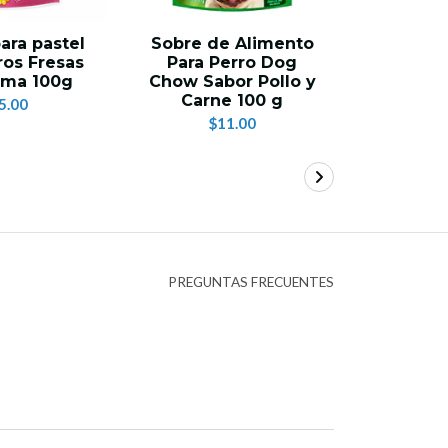
ara pastel
Sobre de Alimento
Alimen
ros Fresas
Para Perro Dog
Para Er
ema 100g
Chow Sabor Pollo y
8
Carne 100 g
5.00
$50.
$11.00
PREGUNTAS FRECUENTES