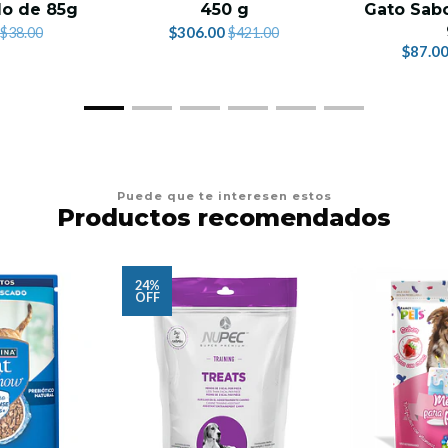
lo de 85g
450 g
Gato Sabo
$306.00
$38.00
$421.00
$87.0
Puede que te interesen estos
Productos recomendados
24%
OFF