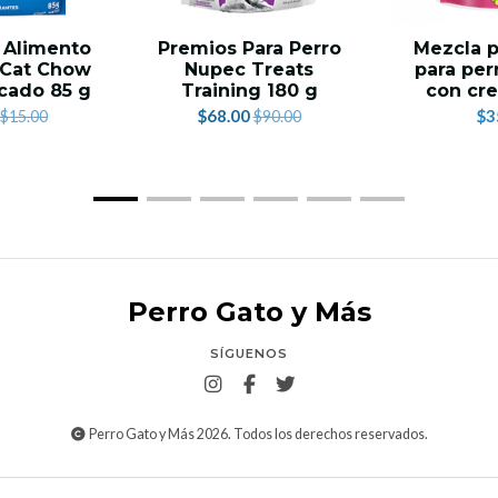
 Alimento
Premios Para Perro
Mezcla p
 Cat Chow
Nupec Treats
para per
cado 85 g
Training 180 g
con cr
$68.00
$3
$15.00
$90.00
Perro Gato y Más
SÍGUENOS
Perro Gato y Más 2026. Todos los derechos reservados.