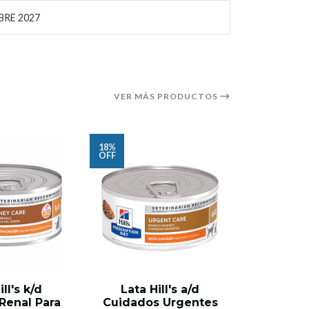
RE 2027
VER MÁS PRODUCTOS
18%
24%
OFF
OFF
ill's k/d
Lata Hill's a/d
Lata P
Renal Para
Cuidados Urgentes
Critica