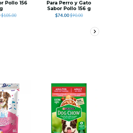
r Pollo 156
Para Perro y Gato
Para Pe
g
Sabor Pollo 156 g
1
0
$74.00
$68.
$105.00
$90.00
33%
OFF