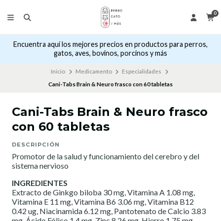
0
Encuentra aquí los mejores precios en productos para perros,
gatos, aves, bovinos, porcinos y más
Inicio
Medicamento
Especialidades
Cani-Tabs Brain & Neuro frasco con 60 tabletas
Cani-Tabs Brain & Neuro frasco
con 60 tabletas
DESCRIPCIÓN
Promotor de la salud y funcionamiento del cerebro y del
sistema nervioso
INGREDIENTES
Extracto de Ginkgo biloba 30 mg, Vitamina A 1.08 mg,
Vitamina E 11 mg, Vitamina B6 3.06 mg, Vitamina B12
0.42 ug, Niacinamida 6.12 mg, Pantotenato de Calcio 3.83
mg, Ácido Fólico 1.4 mg, Zinc 8.26 mg, Hierro 1.75 mg,