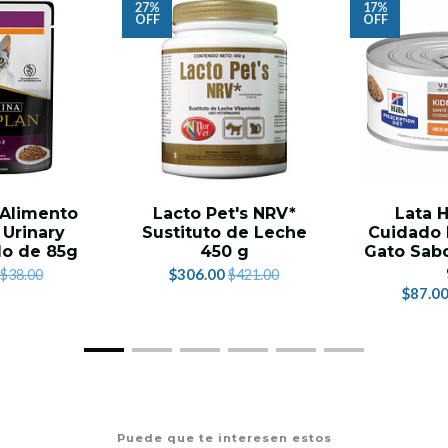
27%
17%
OFF
OFF
 Alimento
Lacto Pet's NRV*
Lata H
 Urinary
Sustituto de Leche
Cuidado 
lo de 85g
450 g
Gato Sabo
$306.00
$38.00
$421.00
$87.0
Puede que te interesen estos