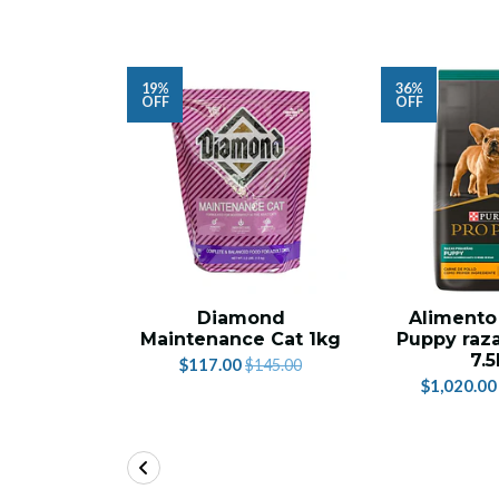
19%
36%
OFF
OFF
Diamond
Alimento
Maintenance Cat 1kg
Puppy raz
7.
$117.00
$145.00
$1,020.00