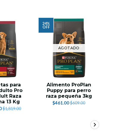
24%
41%
OFF
OFF
AGOTADO
tas para
Alimento ProPlan
Croqueta
dulto Pro
Puppy para perro
Pro P
ult Raza
raza pequeña 3kg
Sensitiv
a 13 Kg
kg pa
$461.00
$609.00
0
$1,580.
$1,819.00