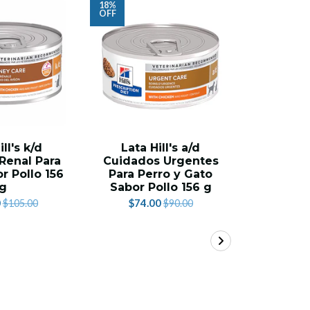
18%
24%
OFF
OFF
ill's k/d
Lata Hill's a/d
Lata P
Renal Para
Cuidados Urgentes
Critica
r Pollo 156
Para Perro y Gato
Para Pe
g
Sabor Pollo 156 g
1
0
$74.00
$68.
$105.00
$90.00