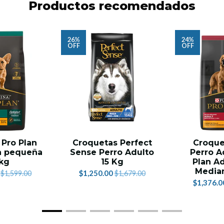
Productos recomendados
26%
24%
OFF
OFF
 Pro Plan
Croquetas Perfect
Croque
a pequeña
Sense Perro Adulto
Perro A
5kg
15 Kg
Plan Ad
Median
$1,250.00
$1,599.00
$1,679.00
$1,376.0