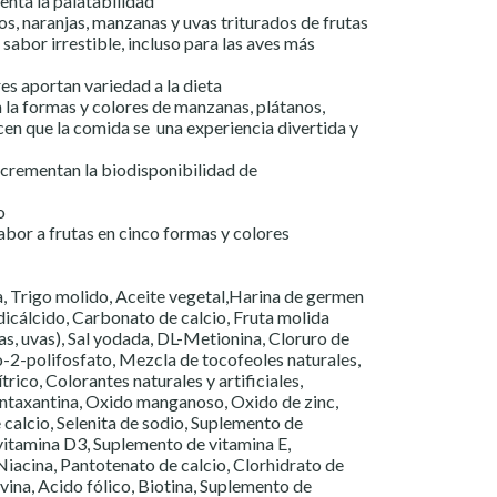
enta la palatabilidad
os, naranjas, manzanas y uvas triturados de frutas
 sabor irrestible, incluso para las aves más
es aportan variedad a la dieta
n la formas y colores de manzanas, plátanos,
cen que la comida se una experiencia divertida y
ncrementan la biodisponibilidad de
o
abor a frutas en cinco formas y colores
a, Trigo molido, Aceite vegetal,Harina de germen
 dicálcido, Carbonato de calcio, Fruta molida
as, uvas), Sal yodada, DL-Metionina, Cloruro de
co-2-polifosfato, Mezcla de tocofeoles naturales,
rico, Colorantes naturales y artificiales,
antaxantina, Oxido manganoso, Oxido de zinc,
 calcio, Selenita de sodio, Suplemento de
vitamina D3, Suplemento de vitamina E,
iacina, Pantotenato de calcio, Clorhidrato de
vina, Acido fólico, Biotina, Suplemento de