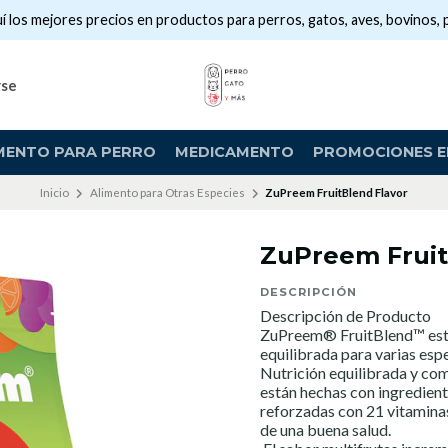
í los mejores precios en productos para perros, gatos, aves, bovinos, 
rse
MENTO PARA PERRO
MEDICAMENTO
PROMOCIONES EN
Inicio
Alimento para Otras Especies
ZuPreem FruitBlend Flavor
ZuPreem Fruit
DESCRIPCIÓN
Descripción de Producto
ZuPreem® FruitBlend™ esta
equilibrada para varias esp
Nutrición equilibrada y comp
están hechas con ingredient
reforzadas con 21 vitamina
de una buena salud.