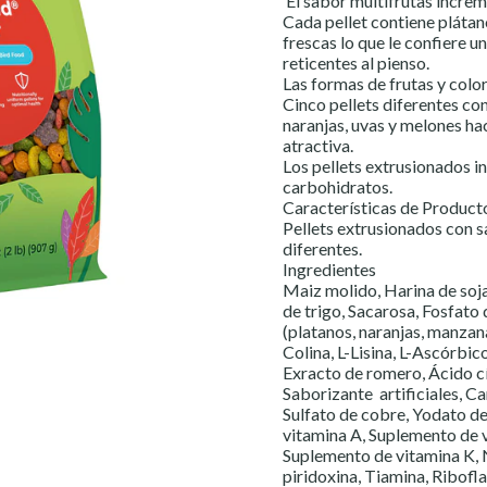
El sabor multifrutas increm
Cada pellet contiene plátan
frescas lo que le confiere un
reticentes al pienso.
Las formas de frutas y color
Cinco pellets diferentes co
naranjas, uvas y melones ha
atractiva.
Los pellets extrusionados i
carbohidratos.
Características de Product
Pellets extrusionados con s
diferentes.
Ingredientes
Maiz molido, Harina de soj
de trigo, Sacarosa, Fosfato
(platanos, naranjas, manzan
Colina, L-Lisina, L-Ascórbi
Exracto de romero, Ácido cít
Saborizante artificiales, C
Sulfato de cobre, Yodato de
vitamina A, Suplemento de 
Suplemento de vitamina K, N
piridoxina, Tiamina, Ribofla