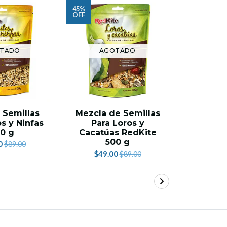
45%
OFF
TADO
AGOTADO
AG
 Semillas
Mezcla de Semillas
Alime
s y Ninfas
Para Loros y
Metabol
0 g
Cacatúas RedKite
3
500 g
0
$1
$89.00
$49.00
$89.00