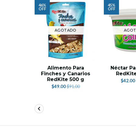
46%
45%
OFF
OFF
AGOTADO
AGO
Alimento Para
Néctar Pa
Finches y Canarios
RedKit
RedKite 500 g
$42.00
$49.00
$91.00