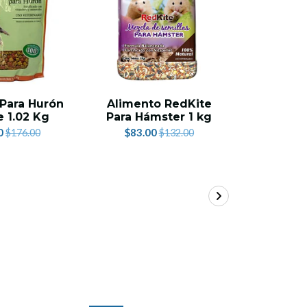
Para Hurón
Alimento RedKite
RedKit
 1.02 Kg
Para Hámster 1 kg
para Chi
0
$83.00
$79.
$176.00
$132.00