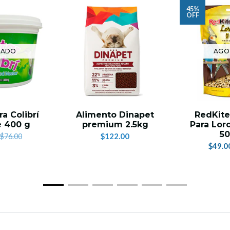
45%
OFF
TADO
AGO
ra Colibrí
Alimento Dinapet
RedKite
e 400 g
premium 2.5kg
Para Loro
50
$122.00
$76.00
$49.0