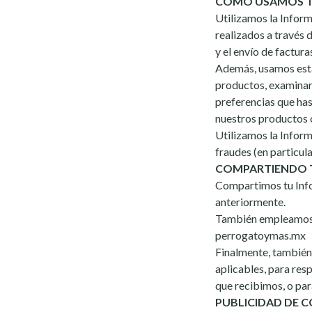
CÓMO USAMOS T
Utilizamos la Inform
realizados a través 
y el envío de factur
Además, usamos esta
productos, examinar 
preferencias que ha
nuestros productos 
Utilizamos la Inform
fraudes (en particula
COMPARTIENDO 
Compartimos tu Info
anteriormente.
También empleamos 
perrogatoymas.mx
Finalmente, también
aplicables, para res
que recibimos, o pa
PUBLICIDAD DE