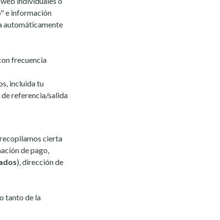
 web individuales o
b" e información
ada automáticamente
con frecuencia
s, incluida tu
s de referencia/salida
 recopilamos cierta
mación de pago,
tados
), dirección de
o tanto de la