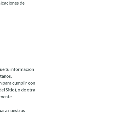
nicaciones de
que tu información
ctanos.
n para cumplir con
l Sitio), o de otra
rmente.
para nuestros