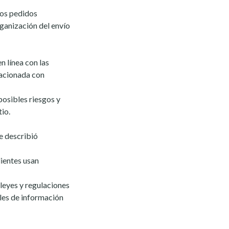
los pedidos
rganización del envío
n línea con las
lacionada con
posibles riesgos y
tio.
e describió
ientes usan
leyes y regulaciones
ales de información