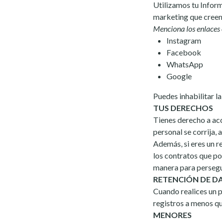
Utilizamos tu Infor
marketing que creem
Menciona los enlaces o
Instagram
Facebook
WhatsApp
Google
Puedes inhabilitar la
TUS DERECHOS
Tienes derecho a acc
personal se corrija, 
Además, si eres un 
los contratos que pod
manera para persegu
RETENCIÓN DE D
Cuando realices un 
registros a menos qu
MENORES