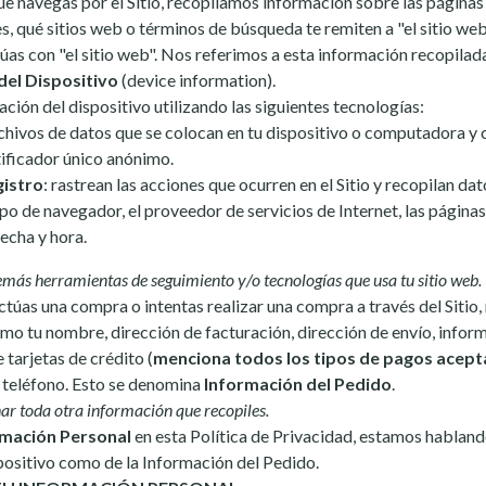
 navegas por el Sitio, recopilamos información sobre las páginas
s, qué sitios web o términos de búsqueda te remiten a "el sitio we
úas con "el sitio web". Nos referimos a esta información recopil
del Dispositivo
(device information).
ión del dispositivo utilizando las siguientes tecnologías:
rchivos de datos que se colocan en tu dispositivo o computadora y 
tificador único anónimo.
gistro
: rastrean las acciones que ocurren en el Sitio y recopilan dato
tipo de navegador, el proveedor de servicios de Internet, las página
fecha y hora.
más herramientas de seguimiento y/o tecnologías que usa tu sitio web.
úas una compra o intentas realizar una compra a través del Sitio,
mo tu nombre, dirección de facturación, dirección de envío, infor
 tarjetas de crédito (
menciona todos los tipos de pagos acep
e teléfono. Esto se denomina
Información del Pedido
.
r toda otra información que recopiles.
rmación Personal
en esta Política de Privacidad, estamos habland
positivo como de la Información del Pedido.