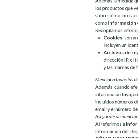
Además, a medida que
los productos que ve
sobre cómo interact
como
Información 
Recopilamos informac
Cookies
: son a
incluyen un iden
Archivos de re
dirección IP, el 
y las marcas de 
Menciona todas las de
Además, cuando efect
información tuya, co
incluidos números de
email y el número d
Asegúrate de menciona
Al referirnos a
Info
Información del Dis